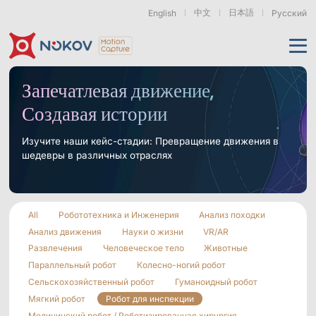
中文
日本語
English
Русский
Применения
Запечатлевая движение,
Создавая истории
Продукты
Поддержка
Изучите наши кейс-стадии: Превращение движения в
шедевры в различных отраслях
Камеры
Ресурсы
Дроны, рои &
Гуманоидная
Роботизированные
мобильные роботы
роботехника
руки
и воплощённый ИИ
О нас
Поддержка
Документация
Загрузки
All
Робототехника и Инженерия
Анализ походки
Новости и события
Кейсы
Моушн-кэпчер
Анализ движения
Науки о жизни
VR/AR
Серия Mars
Подводные камеры
Основы
Экзоскелеты
Бионические
Роботизированные
Развлечения
Человеческое тело
Животные
& Носимые
роботы
Руки
Часто задаваемые
О нас
Контакт
Что такое
устройства
вопросы
Параллельный робот
Колесно-ногий робот
Motion Capture?
Сельскохозяйственный робот
Гуманоидный робот
Связанные статьи
Мягкий робот
Робот для инспекции
Серия Pluto
Серия Orbit
Медицинский робот / Роботизированная хирургия