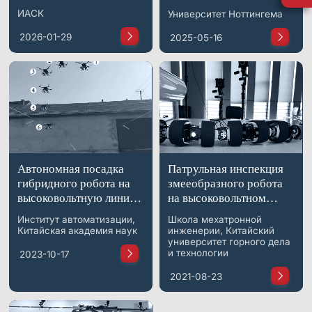
траектории для
Communications |
ИАСК
Университет Ноттингема
гибридных роботов
Интервью с
осмотра
профессором Синь
2026-01-29
2025-05-16
Дуном @ROBOSOFT
2025
Автономная посадка
Патрульная инспекция
гибридного робота на
змееобразного робота
высоковольтную линию
на высоковольтном
электропередачи на
кабеле
Институт автоматизации,
Школа мехатронной
основе визуального
Китайская академия наук
инженерии, Китайский
восприятия
университет горного дела
и технологии
2023-10-17
2021-08-23