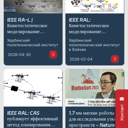
Платформа обучения роботов ShadowEngine
Инструменты для разработчиков
IEEE RA-L |
IEEE RAL:
Кинетостатическое
Кинетостатическое
Многомодальный сбор и управление данными
моделирование
моделирование
телескопического и
телескопического и
Интеграции
Харбинский
Харбинский
призматического
призматического
политехнический институт
политехнический институт
пружинного корпуса
пружинного корпуса
в Вэйхае
Все интеграции
2026-04-30
для роботов-
для роботов-
2026-02-04
альпинистов в условиях
альпинистов в условиях
разрывных
разрывных территорий
поверхностей
Контакт
IEEE RAL: CAS
1.7 мм мягкие роботы
публикует эффективный
для исследования узких
метод планирования
пространств - Nature