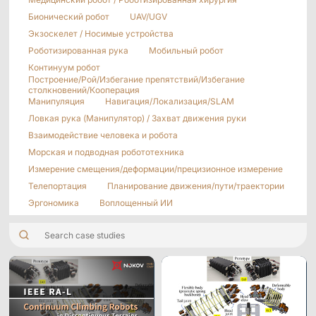
Морские &
Медицинские
Измерение
Дистрибьюторы
Подводные
Роботы
Сдвига
Бионический робот
UAV/UGV
Приложения
Экзоскелет / Носимые устройства
Роботизированная рука
Мобильный робот
Виртуальная реальность
Программное
Синхронизировать
Аксессуары
Континуум робот
обеспечение
устройство
Науки о жизни
Построение/Рой/Избегание препятствий/Избегание
Серия Mars
столкновений/Кооперация
Hybrid
Развлечения
Манипуляция
Навигация/Локализация/SLAM
Ловкая рука (Манипулятор) / Захват движения руки
AI MoCap
Взаимодействие человека и робота
Морская и подводная робототехника
Измерение смещения/деформации/прецизионное измерение
Телепортация
Планирование движения/пути/траектории
Мо-cap без маркеров
Эргономика
Воплощенный ИИ
Пакеты
Пакет отслеживания VRT
Робототехника
Crazyflie & Crazyswarm