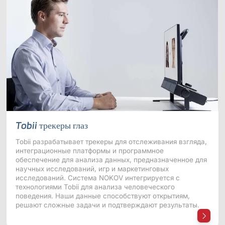
Морские &
Медицинские
Измерение
Дистрибьюторы
Подводные
Роботы
Сдвига
Приложения
Виртуальная реальность
Программное
Синхронизировать
Аксессуары
обеспечение
устройство
Науки о жизни
Серия Mars
Hybrid
Развлечения
AI MoCap
Tobii трекеры глаз
Мо-cap без маркеров
Tobii разрабатывает трекеры для отслеживания взгляда,
интеграционные платформы и программное
Пакеты
обеспечение для анализа данных, предназначенное для
научных исследований, игр и маркетинговых
исследований. Система NOKOV интегрируется с
Пакет отслеживания VRT
технологиями Tobii для анализа человеческого
поведения. Наши данные способствуют открытиям,
Робототехника
решают сложные задачи и подтверждают результаты.
Crazyflie & Crazyswarm