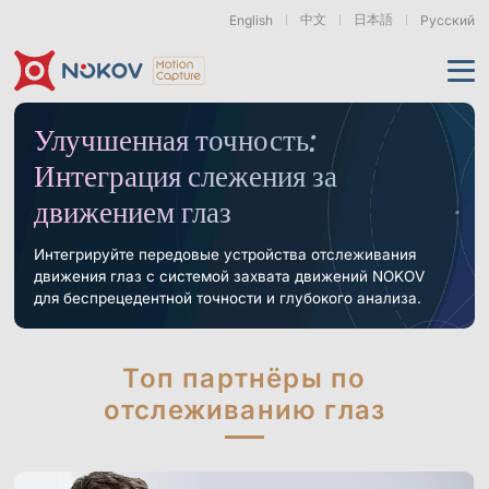
中文
日本語
English
Русский
Применения
Улучшенная точность:
Интеграция слежения за
Продукты
движением глаз
Поддержка
Камеры
Интегрируйте передовые устройства отслеживания
Ресурсы
Дроны, рои &
Гуманоидная
Роботизированные
мобильные роботы
роботехника
руки
движения глаз с системой захвата движений NOKOV
и воплощённый ИИ
для беспрецедентной точности и глубокого анализа.
О нас
Поддержка
Документация
Загрузки
Новости и события
Кейсы
Моушн-кэпчер
Серия Mars
Подводные камеры
Основы
Топ партнёры по
Экзоскелеты
Бионические
Роботизированные
& Носимые
роботы
Руки
Часто задаваемые
О нас
Контакт
Что такое
отслеживанию глаз
устройства
вопросы
Motion Capture?
Связанные статьи
Серия Pluto
Серия Orbit