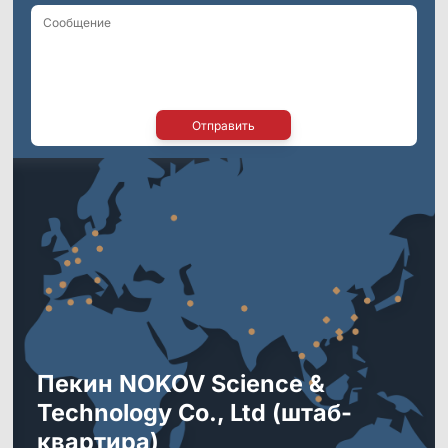
Виртуальная реальность
Науки о жизни
Развлечения
Отправить
*
*
Пекин NOKOV Science &
Полные тела
Дроны/Роботы
Technology Co., Ltd (штаб-
Другие
квартира)