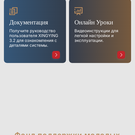
Платформа обучения роботов ShadowEngine
Инструменты для разработчиков
Документация
Онлайн Уроки
Многомодальный сбор и управление данными
Получите руководство
Видеоинструкции для
пользователя XINGYING
легкой настройки и
3.2 для ознакомления с
эксплуатации.
Интеграции
деталями системы.
Все интеграции