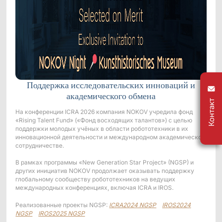
Поддержка исследовательских инноваций и
академического обмена
Контакт
На конференции ICRA 2026 компания NOKOV учредила фонд
«Rising Talent Fund» («Фонд восходящих талантов») с целью
поддержки молодых учёных в области робототехники в их
инновационной деятельности и международном академическом
сотрудничестве.
В рамках программы «New Generation Star Project» (NGSP) и
других инициатив NOKOV продолжает оказывать поддержку
глобальному сообществу робототехников на ведущих
международных конференциях, включая ICRA и IROS.
Реализованные проекты NGSP:
ICRA2024 NGSP
IROS2024
NGSP
IROS2025 NGSP