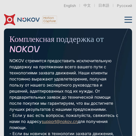
中文
日本語
English
Русский
Применения
Комплексная поддержка от
NOKOV
Продукты
Поддержка
NOKOV стремится предоставить исключительную
поддержку на протяжении всего вашего пути с
Камеры
Ресурсы
Дроны, рои &
Гуманоидная
Роботизированные
технологиями захвата движений. Наши клиенты
мобильные роботы
роботехника
руки
постоянно выражают удовлетворение, получая
и воплощённый ИИ
О нас
пользу от нашего экспертного руководства и
Поддержка
Документация
Загрузки
решений, адаптированных под их нужды. От
предварительных заявок до технической помощи
Новости и события
Кейсы
Моушн-кэпчер
Серия Mars
Подводные камеры
Основы
после покупки мы гарантируем, что вы достигнете
Экзоскелеты
Бионические
Роботизированные
& Носимые
роботы
Руки
лучших результатов с нашими предложениями.
Часто задаваемые
О нас
Контакт
Что такое
устройства
вопросы
Motion Capture?
- Если у вас есть вопросы, пожалуйста, свяжитесь с
нами по адресу
support@nokov.cn
для получения
Связанные статьи
помощи.
- Если вы новичок в технологии захвата движения,
Серия Pluto
Серия Orbit