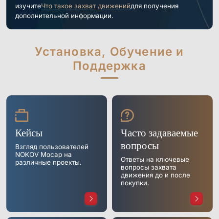
Морские &
Медицинские
Измерение
Дистрибьюторы
изучите
Что такое захват движений
для получения
Подводные
Роботы
Сдвига
Приложения
дополнительной информации.
Виртуальная реальность
Программное
Синхронизировать
Аксессуары
Установка, Обучение и
обеспечение
устройство
Науки о жизни
Серия Mars
Поддержка
Hybrid
Развлечения
AI MoCap
Кейсы
Часто задаваемые
Мо-cap без маркеров
вопросы
Взгляд пользователей
Пакеты
NOKOV Mocap на
Ответы на ключевые
различные проекты.
вопросы захвата
Пакет отслеживания VRT
движения до и после
покупки.
Робототехника
Crazyflie & Crazyswarm