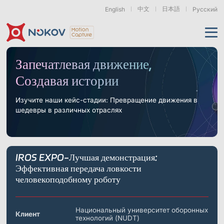
中文
日本語
English
Русский
Применения
Запечатлевая движение,
Создавая истории
Продукты
Поддержка
Изучите наши кейс-стадии: Превращение движения в
шедевры в различных отраслях
Камеры
Ресурсы
Дроны, рои &
Гуманоидная
Роботизированные
мобильные роботы
роботехника
руки
и воплощённый ИИ
О нас
Поддержка
Документация
Загрузки
IROS EXPO-Лучшая демонстрация:
Новости и события
Кейсы
Моушн-кэпчер
Серия Mars
Подводные камеры
Эффективная передача ловкости
Основы
Экзоскелеты
Бионические
Роботизированные
человекоподобному роботу
& Носимые
роботы
Руки
Часто задаваемые
О нас
Контакт
Что такое
устройства
вопросы
Motion Capture?
Связанные статьи
Национальный университет оборонных
Клиент
технологий (NUDT)
Серия Pluto
Серия Orbit