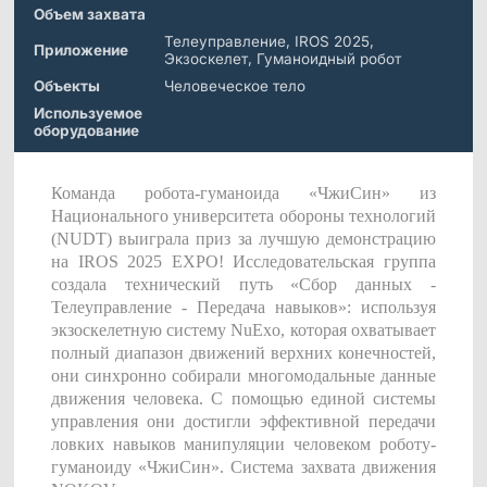
Морские &
Медицинские
Измерение
Дистрибьюторы
Объем захвата
Подводные
Роботы
Сдвига
Приложения
Телеуправление, IROS 2025,
Приложение
Экзоскелет, Гуманоидный робот
Виртуальная реальность
Объекты
Человеческое тело
Программное
Синхронизировать
Аксессуары
обеспечение
устройство
Используемое
Науки о жизни
Серия Mars
оборудование
Hybrid
Развлечения
AI MoCap
Команда робота-гуманоида «ЧжиСин» из
Национального университета обороны технологий
(NUDT) выиграла приз за лучшую демонстрацию
на IROS 2025 EXPO! Исследовательская группа
создала технический путь «Сбор данных -
Мо-cap без маркеров
Телеуправление - Передача навыков»: используя
экзоскелетную систему NuExo, которая охватывает
Пакеты
полный диапазон движений верхних конечностей,
они синхронно собирали многомодальные данные
Пакет отслеживания VRT
движения человека. С помощью единой системы
управления они достигли эффективной передачи
Робототехника
ловких навыков манипуляции человеком роботу-
гуманоиду «ЧжиСин». Система захвата движения
Crazyflie & Crazyswarm