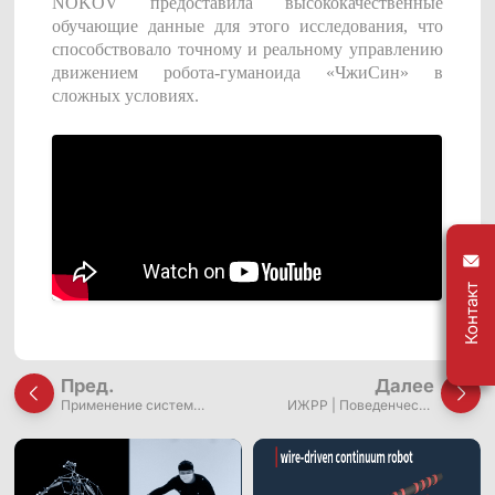
NOKOV предоставила высококачественные
Платформа обучения роботов ShadowEngine
обучающие данные для этого исследования, что
способствовало точному и реальному управлению
Инструменты для разработчиков
движением робота-гуманоида «ЧжиСин» в
сложных условиях.
Многомодальный сбор и управление данными
Интеграции
Все интеграции
Контакт
Пред.
Далее
Применение систем
ИЖРР | Поведенчески
захвата движения в
предопределённое
исследованиях
адаптивное управление
бесконечных роботов с
для гетерогенных роботов-
проводным управлением
континуумов