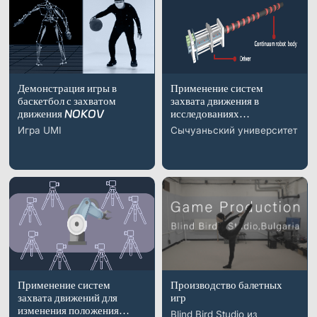
в сложных средах
Демонстрация игры в
Применение систем
баскетбол с захватом
захвата движения в
движения NOKOV
исследованиях
бесконечных роботов с
Игра UMI
Сычуаньский университет
проводным управлением
Применение систем
Производство балетных
захвата движений для
игр
изменения положения
Blind Bird Studio из