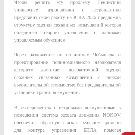
Чтобы решить эту проблему Пекинский
Платформа обучения роботов ShadowEngine
университет аэронавтики и астронавтики
Инструменты для разработчиков
представит свою работу на ICRA 2026 предложив
структуру оценки связанных возмущений которая
Многомодальный сбор и управление данными
объединяет теорию управления с данными
управляемым обучением.
Интеграции
Все интеграции
Через разложение по полиномам Чебышева и
проектирование полиномиального наблюдателя
алгоритм достигает высокоточной оценки
сложных связанных возмущений с низкой
вычислительной стоимостью без предварительной
установки границ возмущений.
В экспериментах с ветровыми возмущениями в
помещении система захвата движения NOKOV
обеспечила обратную связь в реальном времени
для контура управления БПЛА помогая