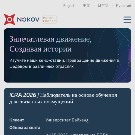
中文
日本語
English
Русский
Применения
Запечатлевая движение,
Создавая истории
Продукты
Поддержка
Изучите наши кейс-стадии: Превращение движения в
шедевры в различных отраслях
Камеры
Ресурсы
Дроны, рои &
Гуманоидная
Роботизированные
мобильные роботы
роботехника
руки
и воплощённый ИИ
О нас
Поддержка
Документация
Загрузки
ICRA 2026 | Наблюдатель на основе обучения
Новости и события
Кейсы
Моушн-кэпчер
Серия Mars
Подводные камеры
для связанных возмущений
Основы
Экзоскелеты
Бионические
Роботизированные
& Носимые
роботы
Руки
Часто задаваемые
О нас
Контакт
Что такое
устройства
вопросы
Motion Capture?
Клиент
Университет Бэйханغ
Связанные статьи
Объем захвата
Серия Pluto
Серия Orbit