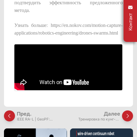
подтвердить эффективность предложенного
метода.
Контакт
Узнать больше: https://en.nokov.com/motion-capture-
applications/robotics-engineering/drones-swarms.html
Пред.
Далее
IEEE RA-L | GeoPF:
Тренировка по кунг-фу
Интеграция геометрии в
робота-гуманоида
потенциальные поля для
реактивного планирования