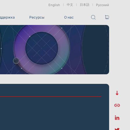
中文
日本語
English
Русский
ддержка
Ресурсы
О нас
Пакеты
Пакет отслеживания VRT
ованные
Морские &
Медицинские
Измерение
и
Подводные
Роботы
Сдвига
Приложения
ез маркеров
Развлечения
Для студий разработки игровых CG, создания
визуальных эффектов (VFX), 3D-анимации и захвата
движения
Интеграции
Все интеграции