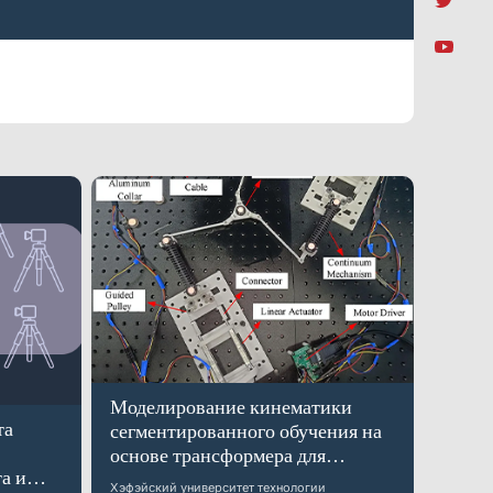
Моделирование кинематики
та
сегментированного обучения на
основе трансформера для
а и
робота-манипулятора
Хэфэйский университет технологии