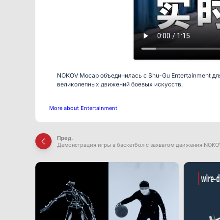
NOKOV Mocap объединилась с Shu-Gu Entertainment дл
великолепных движений боевых искусств.
More about Entertainment
Пред.
Демонстрация игры в баскетбол с захватом движения NOKO