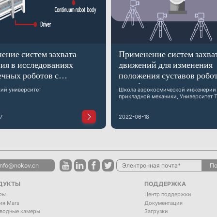
ение систем захвата
Применение систем захва
ия в исследованиях
движений для изменения
ечных роботов с
положения суставов робот
ным управлением
калибровки геометрическ
ий университет
Школа аэрокосмической инженерии
параметров
прикладной механики, Университет 
7
2022-06-18
info@nokov.cn
По
ДУКТЫ
ПОДДЕРЖКА
ры
Центр поддержки
ия Mars
Документация
дводные камеры
Загрузки