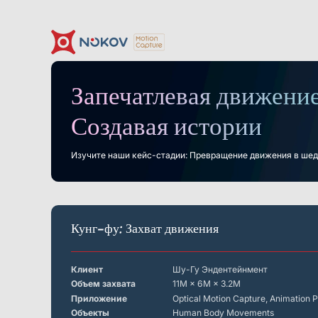
Запечатлевая движение
Камеры
Поддержка
Новости и события
О нас
Контакт
Документация
Кейсы
Что такое
Моушн-кэпч
Загрузки
Создавая истории
Motion Capture?
Основы
Дроны, рои &
Гуманоидная роботехника
Роб
мобильные роботы
и воплощённый ИИ
Изучите наши кейс-стадии: Превращение движения в шед
Серия Mars
Подводные камеры
Виртуальная реальность
Программное
обеспечение
Кунг-фу: Захват движения
Экономически эффективное, низкая задержка,
Серия Mars Hybrid
высокоточное отслеживание VR
Робототехника
Клиент
Шу-Гу Эндентейнмент
Объем захвата
11M × 6M × 3.2M
Crazyflie & Crazyswarm
Приложение
Optical Motion Capture, Animation
Платформа обучения роботов ShadowEngine
Объекты
Human Body Movements