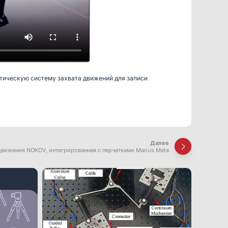
птическую систему захвата движений для записи
Далее
движения NOKOV, интегрированная с перчатками Manus Meta