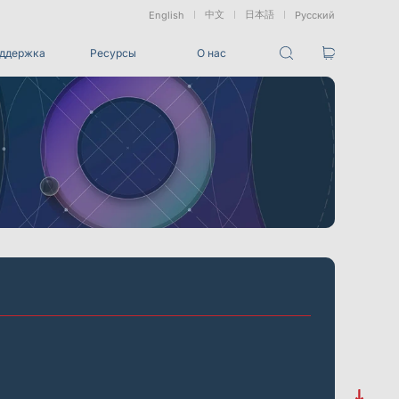
中文
日本語
English
Русский
ддержка
Ресурсы
О нас
Пакеты
Пакет отслеживания VRT
ованные
Морские &
Медицинские
Измерение
и
Подводные
Роботы
Сдвига
Приложения
ез маркеров
Развлечения
Для студий разработки игровых CG, создания
визуальных эффектов (VFX), 3D-анимации и захвата
движения
Интеграции
Все интеграции