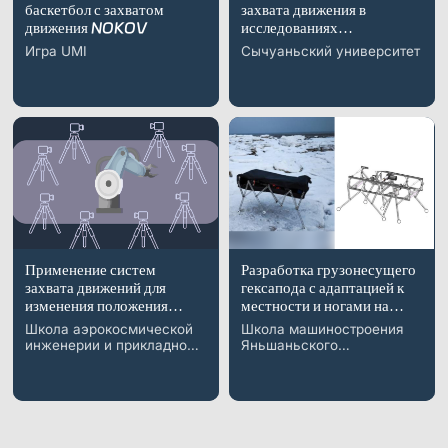
баскетбол с захватом
захвата движения в
движения NOKOV
исследованиях
бесконечных роботов с
Игра UMI
Сычуаньский университет
проводным управлением
Применение систем
Разработка грузонесущего
захвата движений для
гексапода с адаптацией к
изменения положения
местности и ногами на
суставов робота и
основе механизма
Школа аэрокосмической
Школа машиностроения
калибровки
Чебышева
инженерии и прикладной
Яньшаньского
геометрических
механики, Университет
университета
параметров
Тунцзи