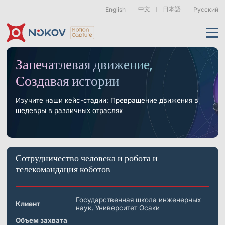
中文
日本語
English
Русский
Применения
Запечатлевая движение,
Создавая истории
Продукты
Поддержка
Изучите наши кейс-стадии: Превращение движения в
шедевры в различных отраслях
Камеры
Ресурсы
Дроны, рои &
Гуманоидная
Роботизированные
мобильные роботы
роботехника
руки
и воплощённый ИИ
О нас
Поддержка
Документация
Загрузки
Сотрудничество человека и робота и
Новости и события
Кейсы
Моушн-кэпчер
Серия Mars
Подводные камеры
телекомандация коботов
Основы
Экзоскелеты
Бионические
Роботизированные
& Носимые
роботы
Руки
Часто задаваемые
О нас
Контакт
Что такое
устройства
вопросы
Motion Capture?
Государственная школа инженерных
Клиент
наук, Университет Осаки
Связанные статьи
Объем захвата
Серия Pluto
Серия Orbit