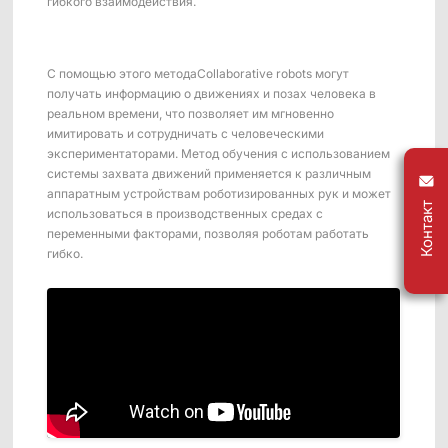
гибкого взаимодействия.
С помощью этого методаCollaborative robots могут
получать информацию о движениях и позах человека в
реальном времени, что позволяет им мгновенно
имитировать и сотрудничать с человеческими
экспериментаторами. Метод обучения с использованием
системы захвата движений применяется к различным
аппаратным устройствам роботизированных рук и может
Контакт
использоваться в производственных средах с
переменными факторами, позволяя роботам работать
гибко.