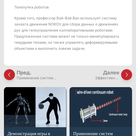
Телепупка роботов
Кроме того, профессор Вэй-Вэй Ван использует систему
захвата движения NOKOV для сбора данных о движениях
рук для телеуправления коллаборативными роботами.
Предложенная система может не только манипулировать
твердыми телами, но также управлять деформируемыми
объектами и выполнять ловкие задачи.
Пред.
Далее
Применение систем
Эффективное
захвата движения в
планирование траектории
исследованиях
для континуум-роботов (на
бесконечных роботов с
основе RRT*)
проводным управлением
Демонстрация игры в
Применение систем