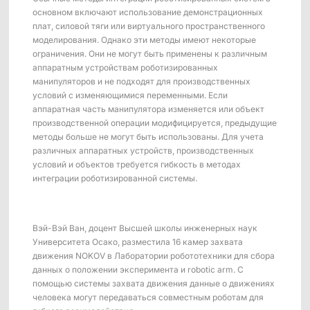
Платформа обучения роботов ShadowEngine
основном включают использование демонстрационных
плат, силовой тяги или виртуального пространственного
Инструменты для разработчиков
моделирования. Однако эти методы имеют некоторые
ограничения. Они не могут быть применены к различным
Многомодальный сбор и управление данными
аппаратным устройствам роботизированных
манипуляторов и не подходят для производственных
Интеграции
условий с изменяющимися переменными. Если
аппаратная часть манипулятора изменяется или объект
Все интеграции
производственной операции модифицируется, предыдущие
методы больше не могут быть использованы. Для учета
различных аппаратных устройств, производственных
условий и объектов требуется гибкость в методах
интеграции роботизированной системы.
Вэй-Вэй Ван, доцент Высшей школы инженерных наук
Университета Осако, разместила 16 камер захвата
движения NOKOV в Лаборатории робототехники для сбора
данных о положении эксперимента и robotic arm. С
помощью системы захвата движения данные о движениях
человека могут передаваться совместным роботам для