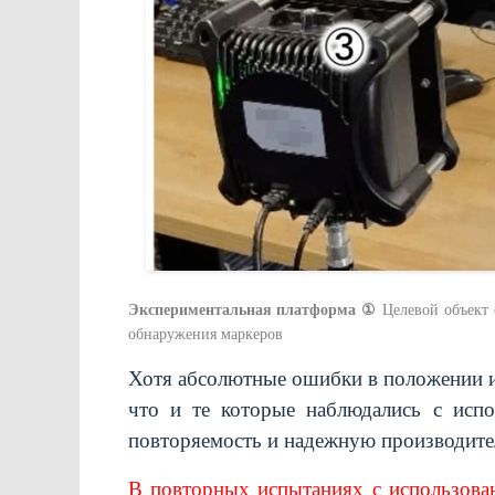
Экспериментальная платформа
①
Целевой объект
обнаружения маркеров
Хотя абсолютные ошибки в положении и
что и те которые наблюдались с исп
повторяемость и надежную производите
В повторных испытаниях с использован