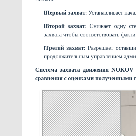
l
Первый захват
: Устанавливает нач
l
Второй захват
: Снижает одну ст
захвата чтобы соответствовать факт
l
Третий захват
: Разрешает оставши
продолжительным управлением адми
Система захвата движения NOKOV и
сравнения с оценками полученными 