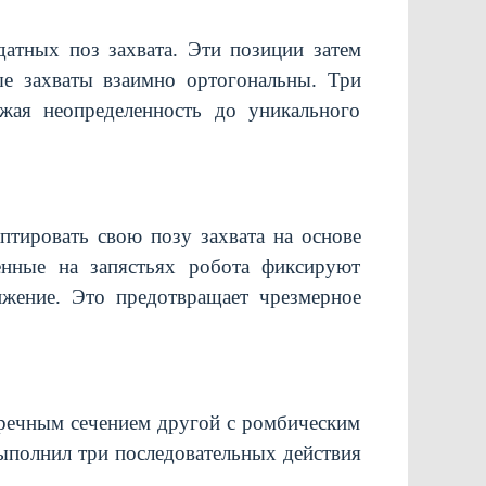
датных поз захвата. Эти позиции затем
ые захваты взаимно ортогональны. Три
жая неопределенность до уникального
птировать свою позу захвата на основе
енные на запястьях робота фиксируют
ижение. Это предотвращает чрезмерное
речным сечением другой с ромбическим
полнил три последовательных действия