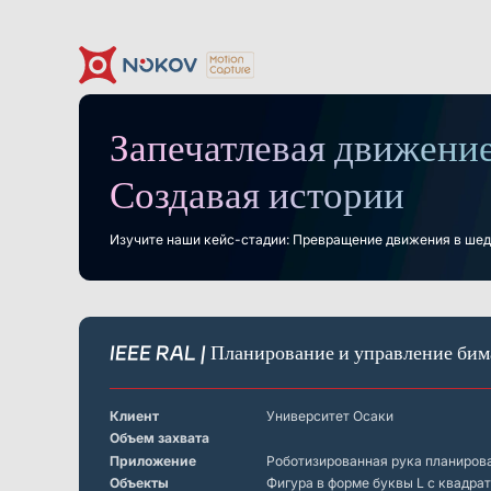
Запечатлевая движение
Камеры
Поддержка
Новости и события
О нас
Контакт
Документация
Кейсы
Что такое
Моушн-кэпч
Загрузки
Создавая истории
Motion Capture?
Основы
Дроны, рои &
Гуманоидная роботехника
Роб
мобильные роботы
и воплощённый ИИ
Изучите наши кейс-стадии: Превращение движения в шед
Серия Mars
Подводные камеры
Виртуальная реальность
Программное
обеспечение
IEEE RAL | Планирование и управление бим
Экономически эффективное, низкая задержка,
Серия Mars Hybrid
высокоточное отслеживание VR
Робототехника
Клиент
Университет Осаки
Объем захвата
Crazyflie & Crazyswarm
Приложение
Роботизированная рука планиров
Платформа обучения роботов ShadowEngine
Объекты
Фигура в форме буквы L с квадр