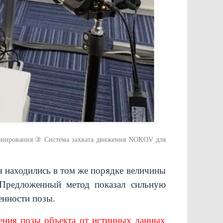
ионирования ③ Система захвата движения NOKOV для
 находились в том же порядке величины
 Предложенный метод показал сильную
енности позы.
нения позы объекта от истинных данных