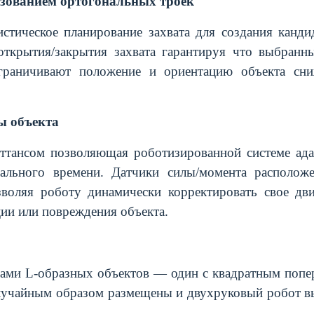
ьзованием ортогональных троек
истическое планирование захвата для создания канди
открытия/закрытия захвата гарантируя что выбранн
ограничивают положение и ориентацию объекта сни
ы объекта
иттансом позволяющая роботизированной системе ада
ального времени. Датчики силы/момента располож
зволяя роботу динамически корректировать свое дв
ии или повреждения объекта.
пами L-образных объектов — один с квадратным попе
лучайным образом размещены и двухруковый робот вы