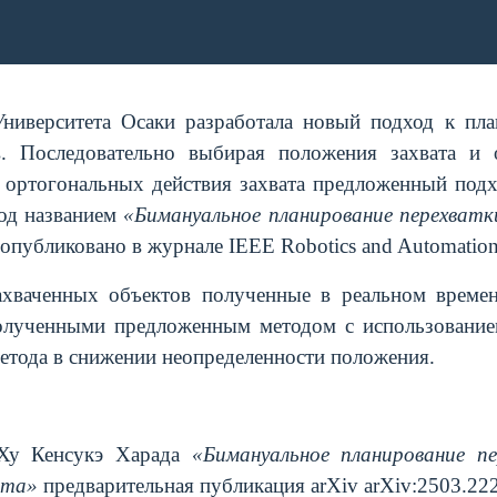
ниверситета Осаки разработала новый подход к пл
в. Последовательно выбирая положения захвата и
ортогональных действия захвата предложенный подх
под названием
«Бимануальное планирование перехватк
публиковано в журнале IEEE Robotics and Automation 
хваченных объектов полученные в реальном врем
олученными предложенным методом с использованием
етода в снижении неопределенности положения.
 Ху Кенсукэ Харада
«Бимануальное планирование п
кта»
предварительная публикация arXiv arXiv:2503.222