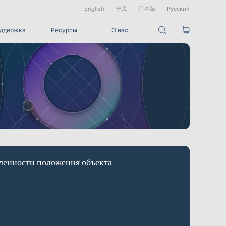
中文
日本語
English
Русский
ддержка
Ресурсы
О нас
Пакеты
Пакет отслеживания VRT
ованные
Морские &
Медицинские
Измерение
и
Подводные
Роботы
Сдвига
Приложения
ез маркеров
Развлечения
Для студий разработки игровых CG, создания
ленности положения объекта
визуальных эффектов (VFX), 3D-анимации и захвата
движения
Интеграции
Все интеграции