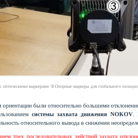
 с оптическими маркерами ②Опорные маркеры для глобального позиц
 ориентации были относительно большими отклонения
ользованием
системы захвата движения NOKOV
.
льность относительного вывода в снижении неопредел
ием трех последовательных действий захвата откло