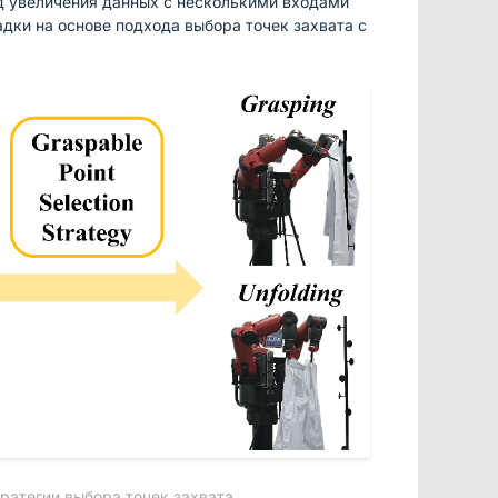
д увеличения данных с несколькими входами
адки на основе подхода выбора точек захвата с
ратегии выбора точек захвата