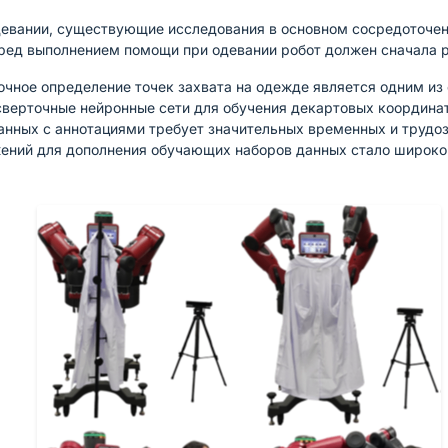
девании, существующие исследования в основном сосредоточен
ред выполнением помощи при одевании робот должен сначала р
чное определение точек захвата на одежде является одним из
сверточные нейронные сети для обучения декартовых координат
нных с аннотациями требует значительных временных и трудоз
жений для дополнения обучающих наборов данных стало широк