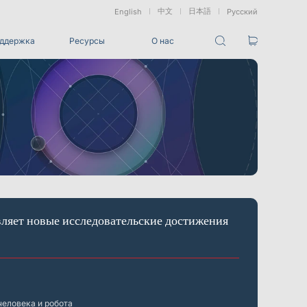
中文
日本語
English
Русский
ддержка
Ресурсы
О нас
Пакеты
Пакет отслеживания VRT
ованные
Морские &
Медицинские
Измерение
и
Подводные
Роботы
Сдвига
Приложения
ез маркеров
Развлечения
Для студий разработки игровых CG, создания
ляет новые исследовательские достижения
визуальных эффектов (VFX), 3D-анимации и захвата
движения
Интеграции
Все интеграции
еловека и робота