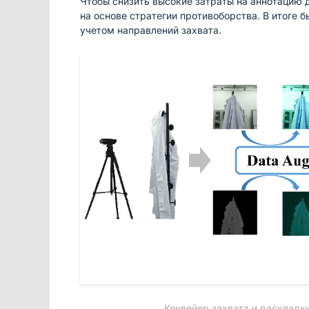
Чтобы снизить высокие затраты на аннотацию 
на основе стратегии противоборства. В итоге 
учетом направлений захвата.
Конвейер захвата и раскладк