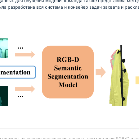
данных для обучения модели, команда также представила мето
была разработана вся система и конвейер задач захвата и раскл
и одежды на основе увеличения данных, сегментации RGB-D и ст