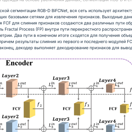
кой сегментации RGB-D BiFCNet, вся сеть использует архитек
ащих базовыми сетями для извлечения признаков. Выходные дан
уля FCF для слияния признаков создаются два различных пути об
 Fractal Process (FP) внутри пути перекрестного распростран
етрии. Два пути в конечном итоге сходятся для получения объ
причем результаты слияния из первого и последнего модулей F
аконец, декодер выполняет декодирование признаков для выво