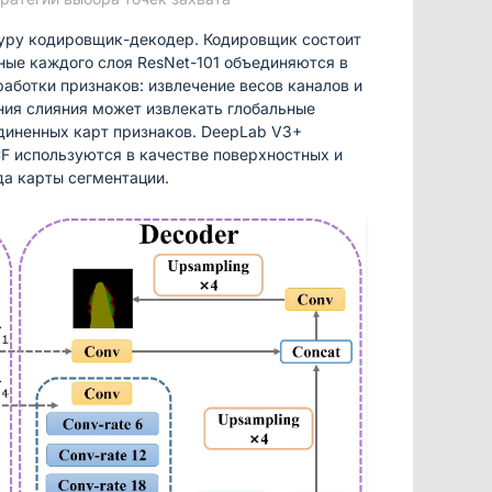
туру кодировщик-декодер. Кодировщик состоит
ные каждого слоя ResNet-101 объединяются в
работки признаков: извлечение весов каналов и
ения слияния может извлекать глобальные
единенных карт признаков. DeepLab V3+
CF используются в качестве поверхностных и
да карты сегментации.