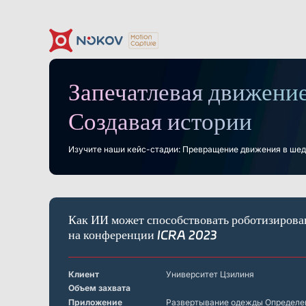
Запечатлевая движение
Камеры
Поддержка
Новости и события
О нас
Контакт
Документация
Кейсы
Что такое
Моушн-кэпч
Загрузки
Создавая истории
Motion Capture?
Основы
Дроны, рои &
Гуманоидная роботехника
Роб
мобильные роботы
и воплощённый ИИ
Изучите наши кейс-стадии: Превращение движения в шед
Серия Mars
Подводные камеры
Виртуальная реальность
Программное
обеспечение
Как ИИ может способствовать роботизирова
Экономически эффективное, низкая задержка,
Серия Mars Hybrid
высокоточное отслеживание VR
на конференции ICRA 2023
Робототехника
Клиент
Университет Цзилиня
Crazyflie & Crazyswarm
Объем захвата
Платформа обучения роботов ShadowEngine
Приложение
Развертывание одежды Определен