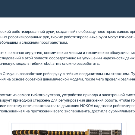
еской роботизированной руки, созданный по образцу некоторых живых орг
нных роботизированных рук, гибкие роботизированные руки могут изгибат
небольшим и сложным пространствам.
стях, включая хирургию, космические миссии и техническое обслуживание
сследований в этой области сосредоточено на улучшении надежности дви
мическую модель гибкихrobot arms сложно разработать.
а Сычуань разработали робо-руку с гибким соединительным стержнем. П
ния на основе обратной динамической модели, после чего провели разли
остоит из самого гибкого сустава, устройства привода и электронной сис
ивирует приводной стержень для регулирования движения робота. Чтобы 
тили систему оптического захвата движения NOKOV над телом роботизиро
пользованная на протяжении всего эксперимента, достигла субмиллиметр