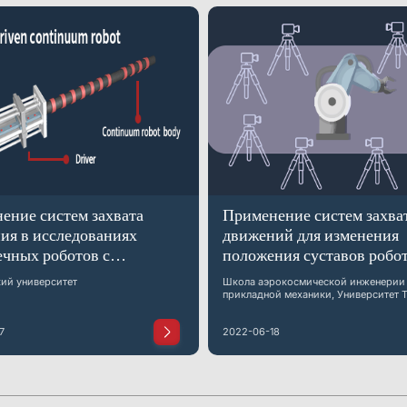
ение систем захвата
Применение систем захва
ия в исследованиях
движений для изменения
ечных роботов с
положения суставов робот
ным управлением
калибровки геометрическ
ий университет
Школа аэрокосмической инженерии
параметров
прикладной механики, Университет 
7
2022-06-18