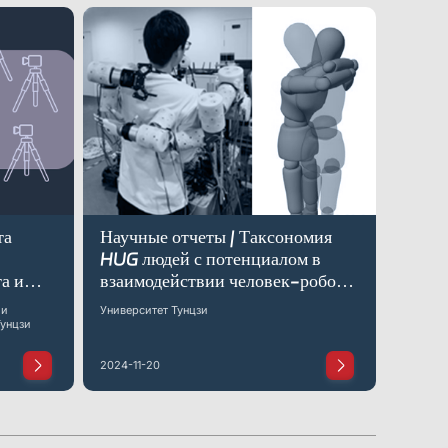
та
Научные отчеты | Таксономия
HUG людей с потенциалом в
а и
взаимодействии человек-робот
их
через объятия
 и
Университет Тунцзи
Тунцзи
2024-11-20