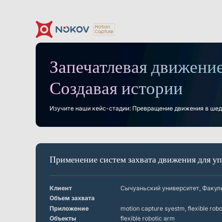
Запечатлевая движение
Камеры
Поддержка
Новости и события
О нас
Контакт
Документация
Кейсы
Что такое
Моушн-кэпч
Загрузки
Создавая истории
Motion Capture?
Основы
Дроны, рои &
Гуманоидная роботехника
Роб
мобильные роботы
и воплощённый ИИ
Изучите наши кейс-стадии: Превращение движения в шед
Серия Mars
Подводные камеры
Виртуальная реальность
Программное
обеспечение
Применение систем захвата движения для у
Экономически эффективное, низкая задержка,
Серия Mars Hybrid
высокоточное отслеживание VR
Робототехника
Клиент
Сычуаньский университет, Факул
Объем захвата
Crazyflie & Crazyswarm
Приложение
motion capture syestm, flexible robo
Платформа обучения роботов ShadowEngine
Объекты
flexible robotic arm