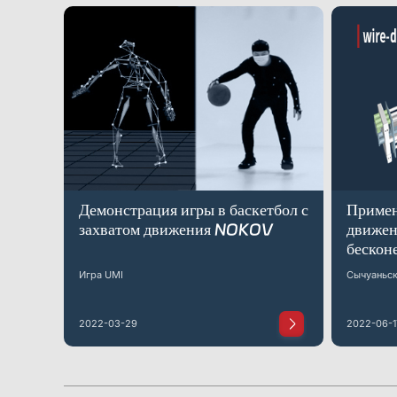
Демонстрация игры в баскетбол с
Примен
захватом движения NOKOV
движен
бескон
провод
Игра UMI
Сычуаньск
2022-03-29
2022-06-1