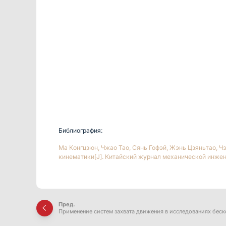
Библиография:
Ма Конгцзюн, Чжао Тао, Сянь Гофэй, Жэнь Цзяньтао, Ч
кинематики[J]. Китайский журнал механической инженери
Пред.
Применение систем захвата движения в исследованиях беск
проводным управлением