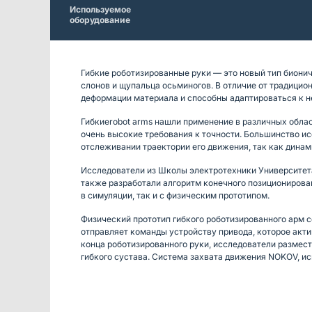
Используемое
оборудование
Гибкие роботизированные руки — это новый тип бионич
слонов и щупальца осьминогов. В отличие от традицио
деформации материала и способны адаптироваться к 
Гибкиеrobot arms нашли применение в различных обла
очень высокие требования к точности. Большинство и
отслеживании траектории его движения, так как дина
Исследователи из Школы электротехники Университет
также разработали алгоритм конечного позиционирова
в симуляции, так и с физическим прототипом.
Физический прототип гибкого роботизированного арм с
отправляет команды устройству привода, которое акт
конца роботизированного руки, исследователи размес
гибкого сустава. Система захвата движения NOKOV, ис