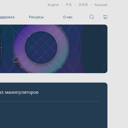
中文
日本語
English
Русский
ддержка
Ресурсы
О нас
Пакеты
Пакет отслеживания VRT
ованные
Морские &
Медицинские
Измерение
и
Подводные
Роботы
Сдвига
Приложения
ез маркеров
Развлечения
Для студий разработки игровых CG, создания
ых манипуляторов
визуальных эффектов (VFX), 3D-анимации и захвата
движения
Интеграции
Все интеграции