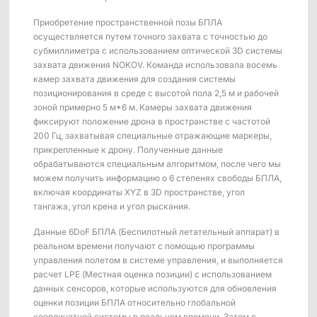
Платформа обучения роботов ShadowEngine
Приобретение пространственной позы БПЛА
Инструменты для разработчиков
осуществляется путем точного захвата с точностью до
субмиллиметра с использованием оптической 3D системы
Многомодальный сбор и управление данными
захвата движения NOKOV. Команда использовала восемь
камер захвата движения для создания системы
позиционирования в среде с высотой пола 2,5 м и рабочей
Интеграции
зоной примерно 5 м*6 м. Камеры захвата движения
фиксируют положение дрона в пространстве с частотой
Все интеграции
200 Гц, захватывая специальные отражающие маркеры,
прикрепленные к дрону. Полученные данные
обрабатываются специальным алгоритмом, после чего мы
можем получить информацию о 6 степенях свободы БПЛА,
включая координаты XYZ в 3D пространстве, угол
тангажа, угол крена и угол рыскания.
Данные 6DoF БПЛА (Беспилотный летательный аппарат) в
реальном времени получают с помощью программы
управления полетом в системе управления, и выполняется
расчет LPE (Местная оценка позиции) с использованием
данных сенсоров, которые используются для обновления
оценки позиции БПЛА относительно глобальной
координатной системы в реальном времени. Затем с