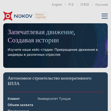
中文
日本語
English
Русский
Применения
Запечатлевая движение,
Создавая истории
Продукты
Поддержка
Изучите наши кейс-стадии: Превращение движения в
шедевры в различных отраслях
Камеры
Ресурсы
Дроны, рои &
Гуманоидная
Роботизированные
мобильные роботы
роботехника
руки
и воплощённый ИИ
О нас
Поддержка
Документация
Загрузки
Автономное строительство кооперативного
Новости и события
Кейсы
Моушн-кэпчер
Серия Mars
Подводные камеры
БПЛА
Основы
Экзоскелеты
Бионические
Роботизированные
& Носимые
роботы
Руки
Часто задаваемые
О нас
Контакт
Что такое
устройства
вопросы
Motion Capture?
Клиент
Университет Тунцзи
Связанные статьи
Объем захвата
Серия Pluto
Серия Orbit