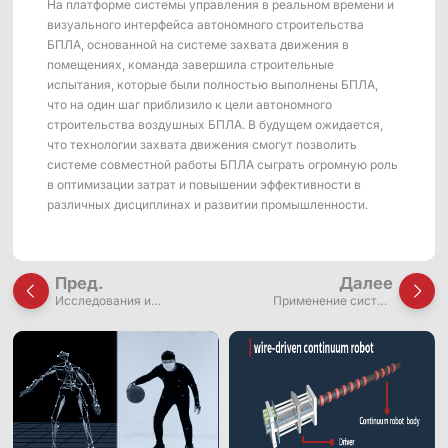
На платформе системы управления в реальном времени и
визуального интерфейса автономного строительства
БПЛА, основанной на системе захвата движения в
помещениях, команда завершила строительные
испытания, которые были полностью выполнены БПЛА,
что на один шаг приблизило к цели автономного
строительства воздушных БПЛА. В будущем ожидается,
что технологии захвата движения смогут позволить
системе совместной работы БПЛА сыграть огромную роль
в оптимизации затрат и повышении эффективности в
различных дисциплинах и развитии промышленности.
Пред.
Далее
Исследования и
Применение систем
разработки
захвата движения в
биомеханических роботов
исследованиях
бесконечных роботов с
проводным управлением