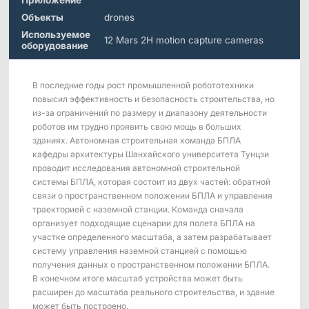
Приложение
Морские &
Медицинские
Измерение
Дистрибьюторы
Подводные
Роботы
Сдвига
Объекты
drones
Приложения
Используемое
12 Mars 2H motion capture cameras
оборудование
Виртуальная реальность
Программное
Синхронизировать
Аксессуары
обеспечение
устройство
Науки о жизни
Серия Mars
В последние годы рост промышленной робототехники
Hybrid
Развлечения
повысил эффективность и безопасность строительства, но
из-за ограничений по размеру и диапазону деятельности
AI MoCap
роботов им трудно проявить свою мощь в больших
зданиях. Автономная строительная команда БПЛА
кафедры архитектуры Шанхайского университета Тунцзи
проводит исследования автономной строительной
системы БПЛА, которая состоит из двух частей: обратной
Мо-cap без маркеров
связи о пространственном положении БПЛА и управления
траекторией с наземной станции. Команда сначала
Пакеты
организует подходящие сценарии для полета БПЛА на
участке определенного масштаба, а затем разрабатывает
Пакет отслеживания VRT
систему управления наземной станцией с помощью
получения данных о пространственном положении БПЛА.
Робототехника
В конечном итоге масштаб устройства может быть
расширен до масштаба реального строительства, и здание
Crazyflie & Crazyswarm
может быть построено.