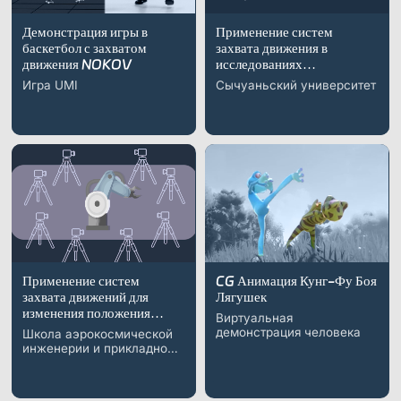
Демонстрация игры в
Применение систем
баскетбол с захватом
захвата движения в
движения NOKOV
исследованиях
бесконечных роботов с
Игра UMI
Сычуаньский университет
проводным управлением
Применение систем
CG Анимация Кунг-Фу Боя
захвата движений для
Лягушек
изменения положения
Виртуальная
суставов робота и
демонстрация человека
Школа аэрокосмической
калибровки
инженерии и прикладной
геометрических
механики, Университет
параметров
Тунцзи