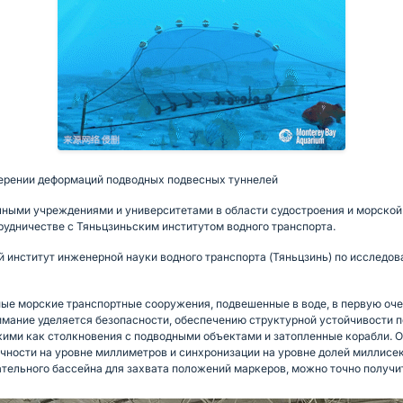
измерении деформаций подводных подвесных туннелей
чными учреждениями и университетами в области судостроения и морско
рудничестве с Тяньцзиньским институтом водного транспорта.
 институт инженерной науки водного транспорта (Тяньцзинь) по исследо
е морские транспортные сооружения, подвешенные в воде, в первую оче
имание уделяется безопасности, обеспечению структурной устойчивости 
акими как столкновения с подводными объектами и затопленные корабли. 
чности на уровне миллиметров и синхронизации на уровне долей миллисек
ельного бассейна для захвата положений маркеров, можно точно получи