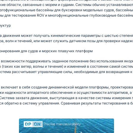
ие области, связанные с морем и судами. Системы обычно устанавливают
огофункциональные бассейны для буксировки модельных судов, бассейны д
йны для тестирования ROV и многофункциональные глубоководные бассейн
руктур
та движения может получать кинематические параметры с шестью степеня
ра, волн и течений, или может служить датчиком позы для проверки над
онирования для судов и морских плавучих платформ
 возможности поддерживать заданное положение без использования якорн
таких как ветер, волны и течения) и изменений в состоянии самой систе
истема рассчитывает управляющие силы, необходимые для возвращения к
 включает в себя создание динамической модели платформы, проектирова
ки надежности аппаратного обеспечения и осуществимости алгоритмов, а
 Система захвата движения, выступающая в качестве системы измерения
я обратно в систему управления. Сравнивая результаты тестирования в ба