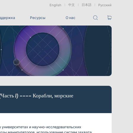
中文
日本語
English
Русский
ддержка
Ресурсы
О нас
Пакеты
Пакет отслеживания VRT
ованные
Морские &
Медицинские
Измерение
и
Подводные
Роботы
Сдвига
Приложения
ез маркеров
Развлечения
Для студий разработки игровых CG, создания
Часть I) ---- Корабли, морские
визуальных эффектов (VFX), 3D-анимации и захвата
движения
Интеграции
Все интеграции
в университетах и научно-исследовательских
позы манипуляторов, использование систем захвата