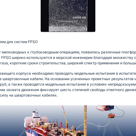
лям для систем FPSO
от мелководных к глубоководным операциям, появились различные платфор
. FPSO широко используются в морской инженерии благодаря множеству с
газа, короткие сроки строительства, широкий спектр применения и больш
вающего корпуса необходимо проводить модельные испытания в испытател
а швартовочные кабели. На основании усеченных проектных результатов 
руб, а также проводятся модельные испытания в условиях непредсказуем
ема захвата движения фиксирует шесть степеней свободы ответного движ
 силу на швартовочных кабелях.