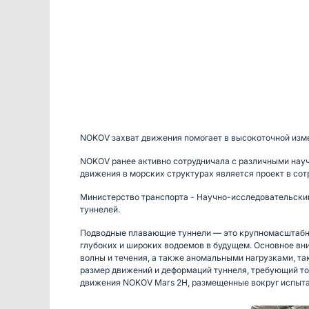
NOKOV захват движения помогает в высокоточной 
NOKOV ранее активно сотрудничала с различными нау
движения в морских структурах является проект в сот
Министерство транспорта - Научно-исследовательский
туннелей.
Подводные плавающие туннели — это крупномасштабны
глубоких и широких водоемов в будущем. Основное вн
волны и течения, а также аномальными нагрузками, т
размер движений и деформаций туннеля, требующий то
движения NOKOV Mars 2H, размещенные вокруг испытат