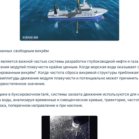
званных свободным вихрём
 является важной частью системы разработки глубоководной нефти и газа
жения модулей плавучести крайне ценным. Когда морская вода оказывает 
ированным вихрём". Когда частота сброса вихревой структуры приближает
ию амплитуды движения модуля плавучести и потенциально может причинит
ервостепенное значение.
ике в буксировочном tank, системы захвата движения используются для
 воды, анализируя временные и смещенческие кривые, траектории, частот
ка, поперечном направлении и при наклоне.