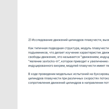
2) Исследование движений цилиндров плавучести, вы
Как типичная подводная структура, модуль плавучести
подъемников, что делает изучение характеристик дви
свободы движения, это называется "движением, индуц
"явление захlocks-in", которое приводит к увеличен
индуцированного вихрем, модулей плавучести имеет п
В ходе проведении модельных испытаний на буксировщ
цилиндров плавучести при различных скоростях потока
сопротивления движений цилиндров в направлении пото