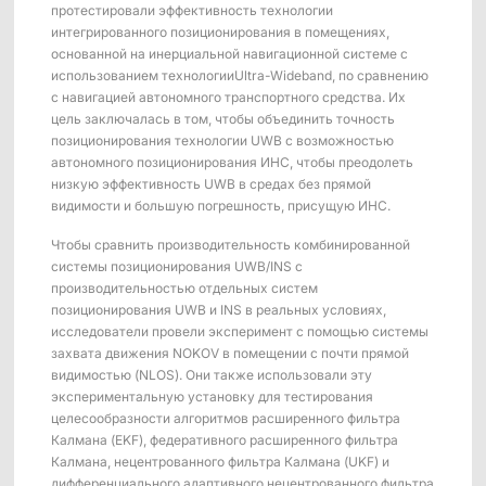
Платформа обучения роботов ShadowEngine
протестировали эффективность технологии
интегрированного позиционирования в помещениях,
основанной на инерциальной навигационной системе с
Инструменты для разработчиков
использованием технологииUltra-Wideband, по сравнению
с навигацией автономного транспортного средства. Их
Многомодальный сбор и управление данными
цель заключалась в том, чтобы объединить точность
позиционирования технологии UWB с возможностью
Интеграции
автономного позиционирования ИНС, чтобы преодолеть
низкую эффективность UWB в средах без прямой
Все интеграции
видимости и большую погрешность, присущую ИНС.
Чтобы сравнить производительность комбинированной
системы позиционирования UWB/INS с
производительностью отдельных систем
позиционирования UWB и INS в реальных условиях,
исследователи провели эксперимент с помощью системы
захвата движения NOKOV в помещении с почти прямой
видимостью (NLOS). Они также использовали эту
экспериментальную установку для тестирования
целесообразности алгоритмов расширенного фильтра
Калмана (EKF), федеративного расширенного фильтра
Калмана, нецентрованного фильтра Калмана (UKF) и
дифференциального адаптивного нецентрованного фильтра