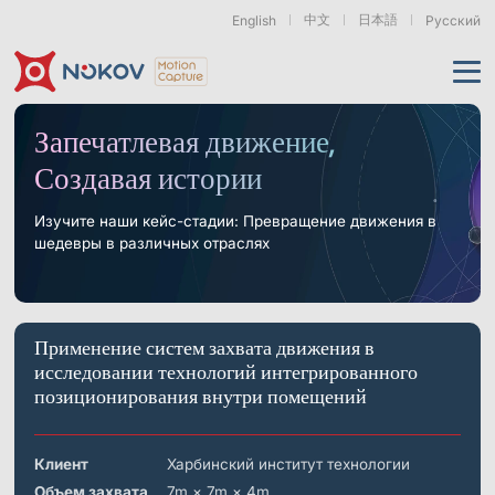
中文
日本語
English
Русский
Применения
Запечатлевая движение,
Создавая истории
Продукты
Поддержка
Изучите наши кейс-стадии: Превращение движения в
шедевры в различных отраслях
Камеры
Ресурсы
Дроны, рои &
Гуманоидная
Роботизированные
мобильные роботы
роботехника
руки
и воплощённый ИИ
О нас
Поддержка
Документация
Загрузки
Применение систем захвата движения в
Новости и события
Кейсы
Моушн-кэпчер
Серия Mars
Подводные камеры
исследовании технологий интегрированного
Основы
Экзоскелеты
Бионические
Роботизированные
позиционирования внутри помещений
& Носимые
роботы
Руки
Часто задаваемые
О нас
Контакт
Что такое
устройства
вопросы
Motion Capture?
Связанные статьи
Клиент
Харбинский институт технологии
Серия Pluto
Серия Orbit
Объем захвата
7m × 7m × 4m