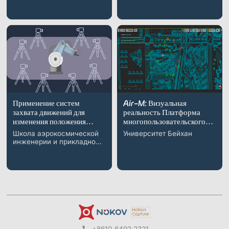
Применение систем
Air-M: Визуальная
захвата движений для
реальность Платформа
изменения положения
многопользовательского
суставов робота и
обучения с подкреплением
Школа аэрокосмической
Университет Бейхан
калибровки
для больших беспилотных
инженерии и прикладной
геометрических
воздушных систем
механики, Университет
параметров
Тунцзи
+8610 6492 2321