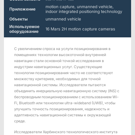
Морские &
Медицинские
Измерение
Дистрибьюторы
Подводные
Роботы
Сдвига
motion capture, unmanned vehicle,
Приложения
Приложение
indoor integrated positioning technology
Объекты
unmanned vehicle
Виртуальная реальность
Программное
Синхронизировать
Используемое
Аксессуары
16 Mars 2H motion capture cameras
обеспечение
устройство
оборудование
Науки о жизни
Серия Mars
Hybrid
Развлечения
С увеличением спроса на услуги позиционирования в
AI MoCap
помещениях технологии высокоточной внутренней
навигации стали основной точкой исследования в
индустрии навигационных услуг. Существующие
технологии позиционирования часто не соответствуют
множеству критериев, необходимых для точной
Мо-cap без маркеров
навигационной системы. Исследователи пытаются
объединить инерциальную навигационную систему (INS) с
Пакеты
беспроводным позиционированием с использованием Wi-
Fi, Bluetooth или технологии ultra-wideband (UWB), чтобы
Пакет отслеживания VRT
улучшить точность позиционирования, надежность и
адаптивность навигационной системы к окружающей
Робототехника
среде.
Crazyflie & Crazyswarm
Исследователи Харбинского технологического института